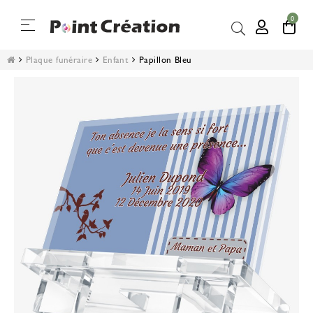
0
Basculer
☰
la
navigation
Plaque funéraire
Enfant
Papillon Bleu