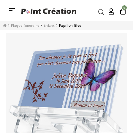
0
Basculer
☰
la
navigation
Plaque funéraire
Enfant
Papillon Bleu