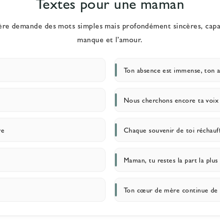
Textes pour une maman
 demande des mots simples mais profondément sincères, capabl
manque et l’amour.
Ton absence est immense, ton a
Nous cherchons encore ta voix d
re
Chaque souvenir de toi réchauf
Maman, tu restes la part la plus
Ton cœur de mère continue de b