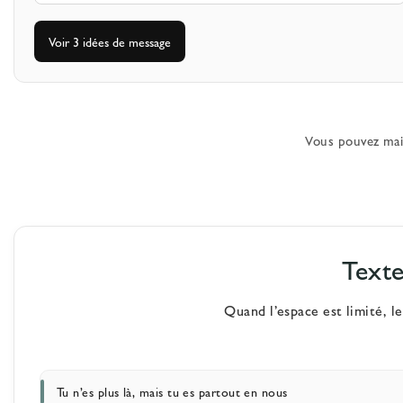
Voir 3 idées de message
Vous pouvez main
Texte
Quand l’espace est limité, l
Tu n’es plus là, mais tu es partout en nous