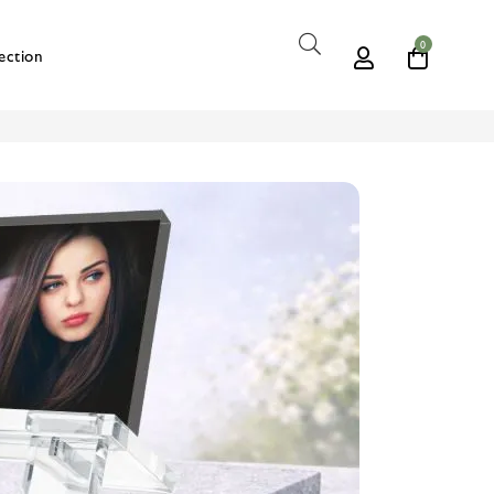
0
ection