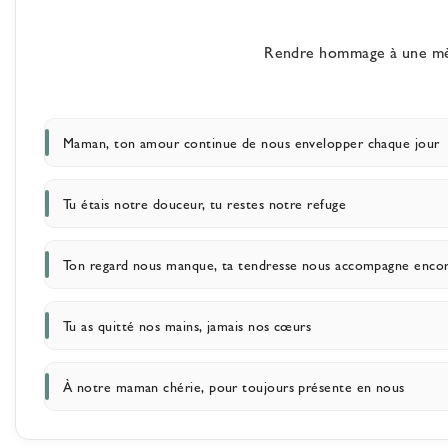
Rendre hommage à une mère
Maman, ton amour continue de nous envelopper chaque jour
Tu étais notre douceur, tu restes notre refuge
Ton regard nous manque, ta tendresse nous accompagne enco
Tu as quitté nos mains, jamais nos cœurs
À notre maman chérie, pour toujours présente en nous