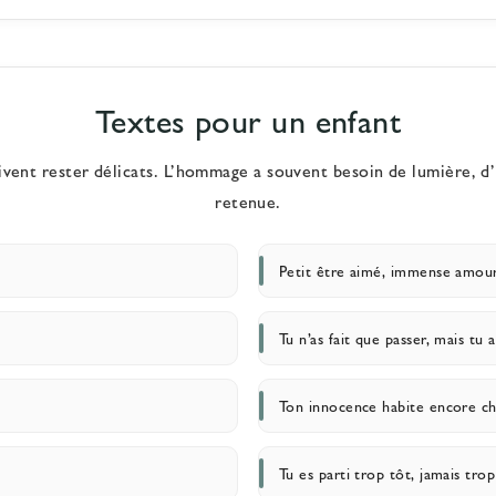
Textes pour un enfant
ivent rester délicats. L’hommage a souvent besoin de lumière, 
retenue.
Petit être aimé, immense amour
Tu n’as fait que passer, mais tu 
Ton innocence habite encore ch
Tu es parti trop tôt, jamais tro