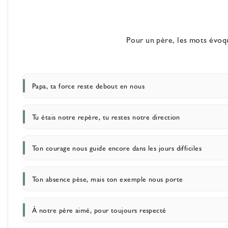
Pour un père, les mots évoqu
Papa, ta force reste debout en nous
Tu étais notre repère, tu restes notre direction
Ton courage nous guide encore dans les jours difficiles
Ton absence pèse, mais ton exemple nous porte
À notre père aimé, pour toujours respecté