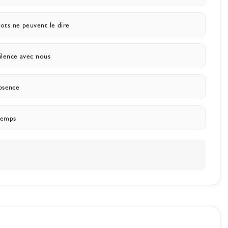
ots ne peuvent le dire
ilence avec nous
absence
temps