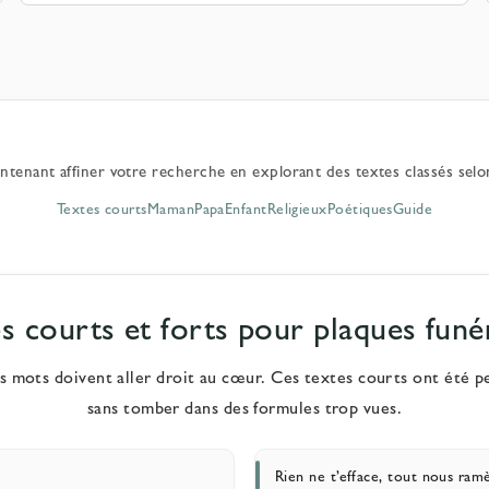
tenant affiner votre recherche en explorant des textes classés selon
Textes courts
Maman
Papa
Enfant
Religieux
Poétiques
Guide
s courts et forts pour plaques funé
es mots doivent aller droit au cœur. Ces textes courts ont été p
sans tomber dans des formules trop vues.
Rien ne t’efface, tout nous ram