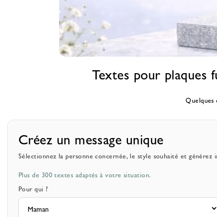
Textes pour plaques f
Textes classés par thèmes
Trouvez les mots justes
Quelques c
Des idées simples et personnalisables pour
hommage rapidement.
Créez un message unique
Sélectionnez la personne concernée, le style souhaité et générez 
Plus de 300 textes adaptés à votre situation.
Pour qui ?