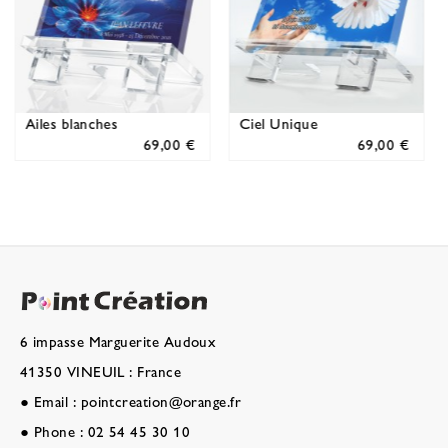
Pensée Blanche
Tracé de Lumière
 €
69,00 €
69,00 €
6 impasse Marguerite Audoux
41350 VINEUIL : France
●
Email :
pointcreation@orange.fr
●
Phone :
02 54 45 30 10