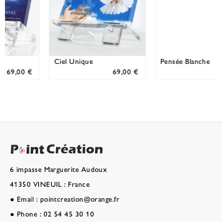
Pensée Blanche
Tracé de Lumière
69,00 €
69,00 €
6 impasse Marguerite Audoux
41350 VINEUIL : France
●
Email :
pointcreation@orange.fr
●
Phone :
02 54 45 30 10