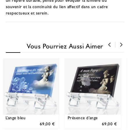
souvenir et la continuité du lien affectif dans un cadre
respectueux et serein.
Vous Pourriez Aussi Aimer
‹
›
Présence Tendre
Tendresse
00 €
69,00 €
69,00 