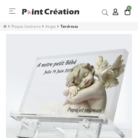
0
Basculer
☰
la
navigation
Plaque funéraire
Anges
Tendresse