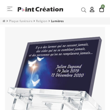
0
Basculer
☰
la
navigation
Plaque funéraire
Religion
Lumières