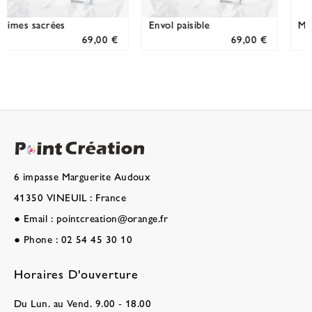
Messager
Repos éternel
€
69,00 €
69,00 €
6 impasse Marguerite Audoux
41350 VINEUIL : France
●
Email :
pointcreation@orange.fr
●
Phone :
02 54 45 30 10
Horaires D'ouverture
Du Lun. au Vend. 9.00 - 18.00