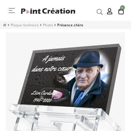
0
Basculer
☰
la
navigation
Plaque funéraire
Photo
Présence chère